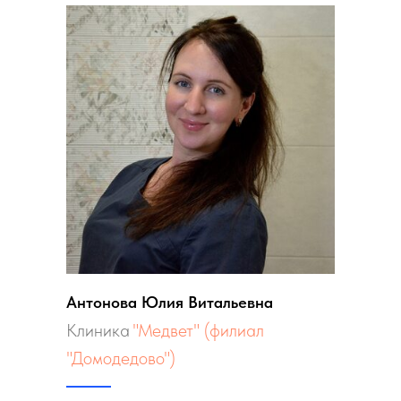
Антонова Юлия Витальевна
Клиника
"Медвет" (филиал
"Домодедово")